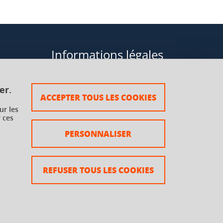
Informations légales
Données personnelles
er.
ACCEPTER TOUS LES COOKIES
Plan du site
ur les
 ces
rsaux à
Mentions légales
PERSONNALISER
Crédits
Accessibilité : non conforme
REFUSER TOUS LES COOKIES