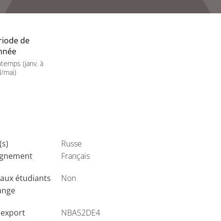
riode de
année
ntemps (janv. à
l/mai)
(s)
Russe
ignement
Français
aux étudiants
Non
ange
'export
NBAS2DE4