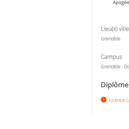
Apogé
Lieu(x) ville
Grenoble
Campus
Grenoble - Do
Diplômes
Licence L