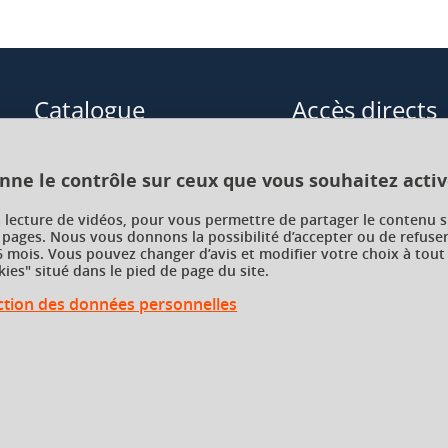
Catalogue
Accès directs
Formations initiales
Cours de langue
onne le contrôle sur ceux que vous souhaitez activ
Formations en alternance
Formations à distance
a lecture de vidéos, pour vous permettre de partager le contenu s
 pages. Nous vous donnons la possibilité d’accepter ou de refuser
Formations courtes
Enseignements transve
 mois. Vous pouvez changer d’avis et modifier votre choix à tout
choix (ETC)
ies" situé dans le pied de page du site.
Recherche par facultés, écoles,
instituts
ection des données personnelles