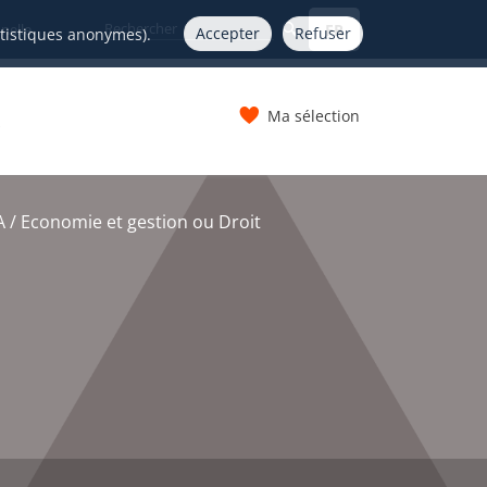
FR
nelle
Accepter
Refuser
atistiques anonymes).
Ma sélection
s
 / Economie et gestion ou Droit