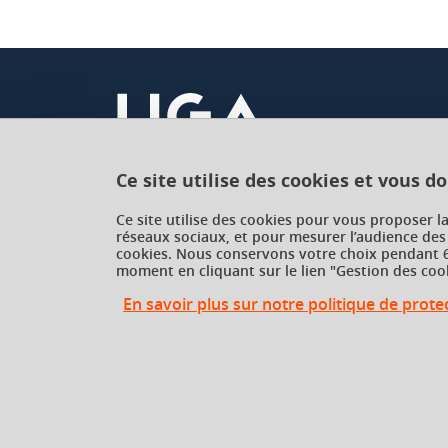
Ce site utilise des cookies et vous d
Université Grenoble Alpes
Ce site utilise des cookies pour vous proposer l
réseaux sociaux, et pour mesurer l’audience des
621 avenue Centrale
cookies. Nous conservons votre choix pendant 6
38400 Saint-Martin-d'Hères
moment en cliquant sur le lien "Gestion des cook
France
En savoir plus sur notre politique de prot
Gestion des cookies
Gestion des cookies