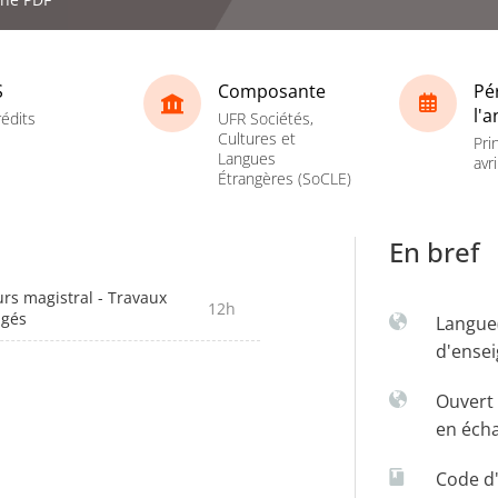
S
Composante
Pé
l'
rédits
UFR Sociétés,
Cultures et
Pri
Langues
avri
Étrangères (SoCLE)
En bref
rs magistral - Travaux
12h
igés
Langue
d'ense
Ouvert 
en éch
Code d