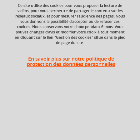
Ce site utilise des cookies pour vous proposer la lecture de
Ajouter à la sélection
Télécharger la fiche PDF
vidéos, pour vous permettre de partager le contenu sur les
réseaux sociaux, et pour mesurer l’audience des pages. Nous
vous donnons la possibilité d’accepter ou de refuser ces
cookies. Nous conservons votre choix pendant 6 mois. Vous
pouvez changer d’avis et modifier votre choix à tout moment
Niveau d'étude
ECTS
en cliquant sur le lien "Gestion des cookies" situé dans le pied
Bac +1
3 crédits
de page du site.
Composante
En savoir plus sur notre politique de
UFR Sociétés, Cultures
protection des données personnelles
et Langues Étrangères
(SoCLE)
Heures d'enseignement
Histoire et Civilisation italienne
CM
12h
contemporaine
Histoire et Civilisation italienne
TD
12h
contemporaine