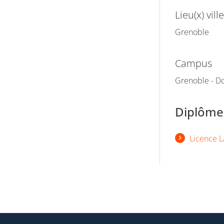
Lieu(x) ville
Grenoble
Campus
Grenoble - Do
Diplômes
Licence L