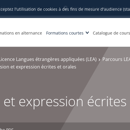
datures et inscriptions
Orientation et insertion profession
cceptez l'utilisation de cookies à des fins de mesure d'audience (st
mations en alternance
Formations courtes
Catalogue de cour
Licence Langues étrangères appliquées (LEA)
Parcours LEA
on et expression écrites et orales
t expression écrites 
che PDF