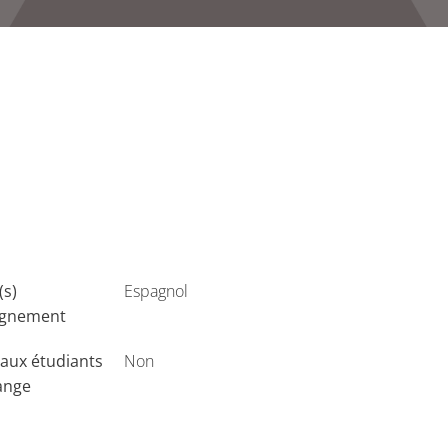
(s)
Espagnol
ignement
aux étudiants
Non
ange