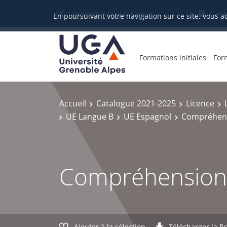
Gestion des cookies
Université Grenoble Alpes
Candi
En poursuivant votre navigation sur ce site, vous a
Formations initiales
For
Accueil
Catalogue 2021-2025
Licence
UE Langue B
UE Espagnol
Compréhensi
Compréhension e
Ajouter à la sélection
Télécharger la fi