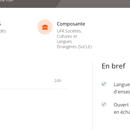
S
Composante
dits
UFR Sociétés,
Cultures et
Langues
Étrangères (SoCLE)
En bref
24h
Langue
d'ense
Ouvert 
en éch