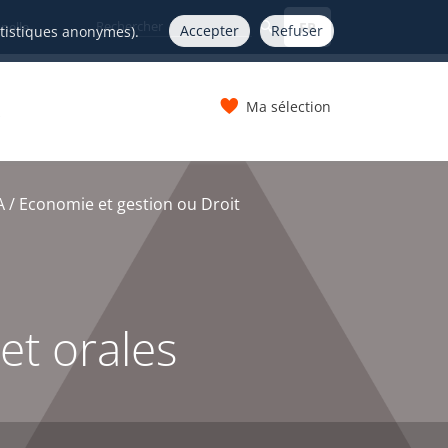
FR
nelle
Accepter
Refuser
atistiques anonymes).
Ma sélection
s
 / Economie et gestion ou Droit
et orales