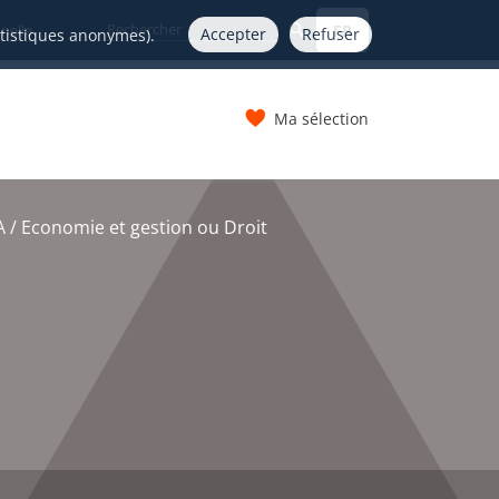
FR
nelle
Accepter
Refuser
atistiques anonymes).
Ma sélection
s
 / Economie et gestion ou Droit