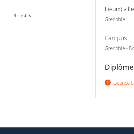
Lieu(x) ville
3 crédits
Grenoble
Campus
Grenoble - Do
Diplômes
Licence L