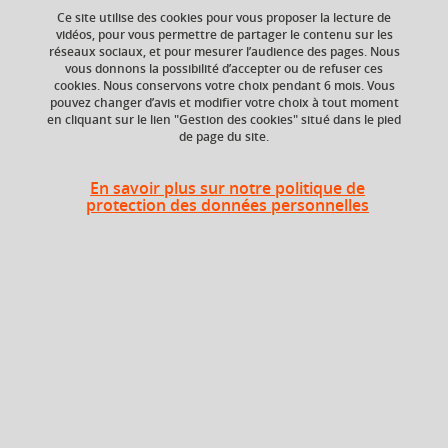
Ce site utilise des cookies pour vous proposer la lecture de
vidéos, pour vous permettre de partager le contenu sur les
réseaux sociaux, et pour mesurer l’audience des pages. Nous
Niveau d'étude
ECTS
vous donnons la possibilité d’accepter ou de refuser ces
Bac +3
9 crédits
cookies. Nous conservons votre choix pendant 6 mois. Vous
pouvez changer d’avis et modifier votre choix à tout moment
en cliquant sur le lien "Gestion des cookies" situé dans le pied
Composante
de page du site.
UFR Sociétés, Cultures
et Langues Étrangères
(SoCLE)
En savoir plus sur notre politique de
protection des données personnelles
Heures d'enseignement
Cours
magistral -
UE Langue B - CMTD
72h
Travaux
dirigés
Période