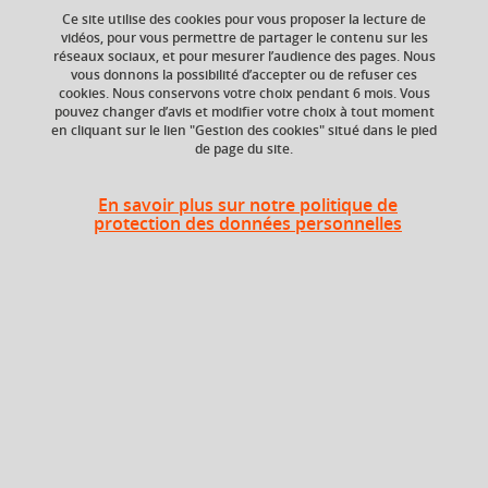
Ce site utilise des cookies pour vous proposer la lecture de
Ajouter à la sélection
Télécharger la fiche PDF
vidéos, pour vous permettre de partager le contenu sur les
réseaux sociaux, et pour mesurer l’audience des pages. Nous
vous donnons la possibilité d’accepter ou de refuser ces
cookies. Nous conservons votre choix pendant 6 mois. Vous
pouvez changer d’avis et modifier votre choix à tout moment
ECTS
Composante
en cliquant sur le lien "Gestion des cookies" situé dans le pied
3 crédits
UFR Sociétés, Cultures
de page du site.
et Langues Étrangères
(SoCLE)
En savoir plus sur notre politique de
protection des données personnelles
Période de l'année
Automne (sept. à
dec./janv.)
Heures d'enseignement
Communication Orale et Ecrite 2
TD
24h
Période