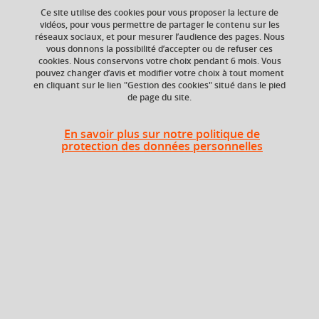
Ce site utilise des cookies pour vous proposer la lecture de
Ajouter à la sélection
Télécharger la fiche PDF
vidéos, pour vous permettre de partager le contenu sur les
réseaux sociaux, et pour mesurer l’audience des pages. Nous
vous donnons la possibilité d’accepter ou de refuser ces
cookies. Nous conservons votre choix pendant 6 mois. Vous
pouvez changer d’avis et modifier votre choix à tout moment
Niveau d'étude
ECTS
en cliquant sur le lien "Gestion des cookies" situé dans le pied
Bac +2
3 crédits
de page du site.
Crédits ECTS
Composante
En savoir plus sur notre politique de
Echange
UFR Sociétés, Cultures
protection des données personnelles
et Langues Étrangères
3.0
(SoCLE)
Période de l'année
Automne (sept. à
dec./janv.)
Heures d'enseignement
Compréhension et expression
TD
24h