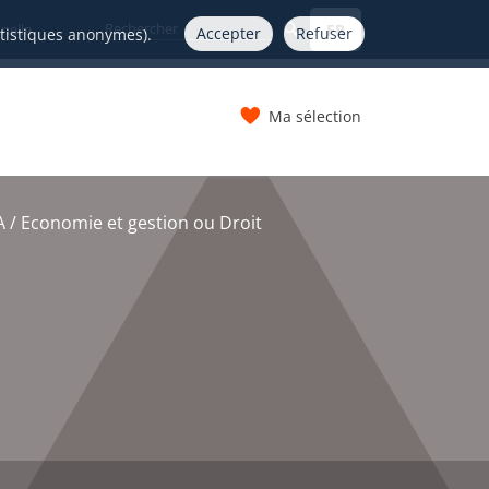
FR
nelle
Accepter
Refuser
atistiques anonymes).
Ma sélection
s
 / Economie et gestion ou Droit