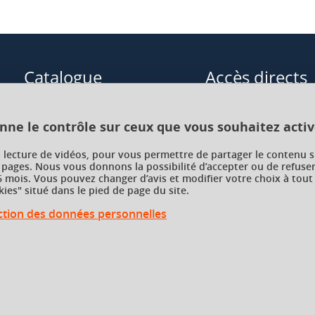
Catalogue
Accès directs
Formations initiales
Cours de langue
onne le contrôle sur ceux que vous souhaitez activ
Formations en alternance
Formations à distance
a lecture de vidéos, pour vous permettre de partager le contenu s
 pages. Nous vous donnons la possibilité d’accepter ou de refuser
Formations courtes
Enseignements transve
 mois. Vous pouvez changer d’avis et modifier votre choix à tout
choix (ETC)
ies" situé dans le pied de page du site.
Recherche par facultés, écoles,
instituts
ection des données personnelles