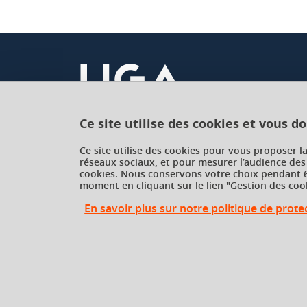
Ce site utilise des cookies et vous d
Université Grenoble Alpes
Ce site utilise des cookies pour vous proposer l
réseaux sociaux, et pour mesurer l’audience des
621 avenue Centrale
cookies. Nous conservons votre choix pendant 6
38400 Saint-Martin-d'Hères
moment en cliquant sur le lien "Gestion des cook
France
En savoir plus sur notre politique de prot
Gestion des cookies
Gestion des cookies