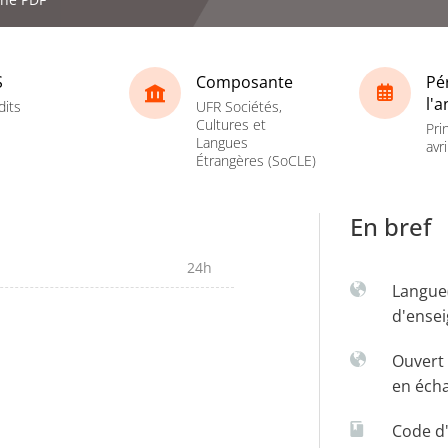
S
Composante
Pé
l'
dits
UFR Sociétés,
Cultures et
Pri
Langues
avri
Étrangères (SoCLE)
En bref
24h
Langue
d'ense
Ouvert 
en éch
Code d