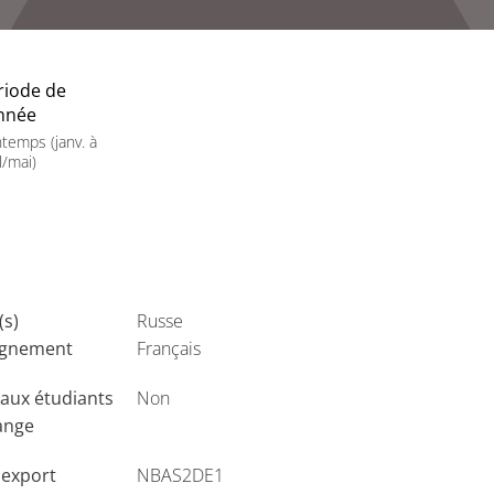
riode de
année
ntemps (janv. à
l/mai)
(s)
Russe
ignement
Français
aux étudiants
Non
ange
'export
NBAS2DE1