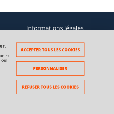
Informations légales
Données personnelles
er.
ACCEPTER TOUS LES COOKIES
Plan du site
ur les
 ces
rsaux à
Mentions légales
PERSONNALISER
Crédits
Accessibilité : non conforme
REFUSER TOUS LES COOKIES