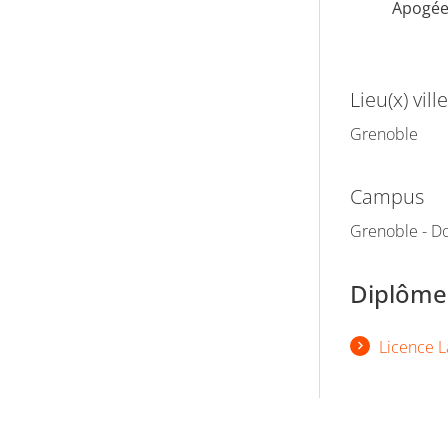
Apogé
Lieu(x) ville
Grenoble
Campus
Grenoble - Do
Diplômes
Licence L