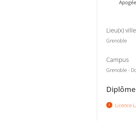
Apogé
Lieu(x) ville
Grenoble
Campus
Grenoble - Do
Diplômes
Licence L