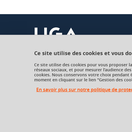
Ce site utilise des cookies et vous d
Université Grenoble Alpes
Ce site utilise des cookies pour vous proposer l
réseaux sociaux, et pour mesurer l’audience des
621 avenue Centrale
cookies. Nous conservons votre choix pendant 6
38400 Saint-Martin-d'Hères
moment en cliquant sur le lien "Gestion des cook
France
En savoir plus sur notre politique de prot
Gestion des cookies
Gestion des cookies