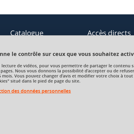
Catalogue
Accès directs
Formations initiales
Cours de langue
onne le contrôle sur ceux que vous souhaitez activ
Formations en alternance
Formations à distance
a lecture de vidéos, pour vous permettre de partager le contenu s
 pages. Nous vous donnons la possibilité d’accepter ou de refuser
Formations courtes
Enseignements transve
 mois. Vous pouvez changer d’avis et modifier votre choix à tout
choix (ETC)
ies" situé dans le pied de page du site.
Recherche par facultés, écoles,
instituts
ection des données personnelles