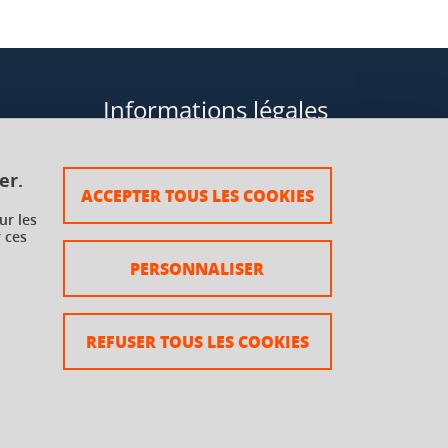
Informations légales
Données personnelles
er.
ACCEPTER TOUS LES COOKIES
Plan du site
ur les
 ces
rsaux à
Mentions légales
PERSONNALISER
Crédits
Accessibilité : non conforme
REFUSER TOUS LES COOKIES