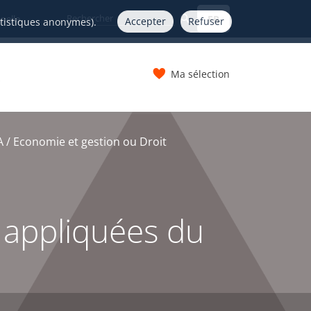
FR
nelle
Accepter
Refuser
atistiques anonymes).
Ma sélection
s
 / Economie et gestion ou Droit
n appliquées du