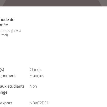
riode de
année
ntemps (janv. à
l/mai)
(s)
Chinois
ignement
Français
aux étudiants
Non
ange
'export
NBAC2DE1