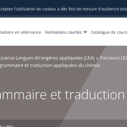
datures et inscriptions
Orientation et insertion profession
cceptez l'utilisation de cookies à des fins de mesure d'audience (st
mations en alternance
Formations courtes
Catalogue de cour
Licence Langues étrangères appliquées (LEA)
Parcours LEA
la grammaire et traduction appliquées du chinois
grammaire et traductio
che PDF