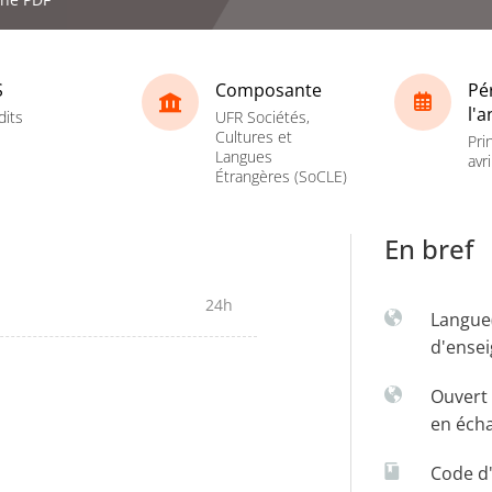
S
Composante
Pé
l'
dits
UFR Sociétés,
Cultures et
Pri
Langues
avri
Étrangères (SoCLE)
En bref
24h
Langue
d'ense
Ouvert 
en éch
Code d