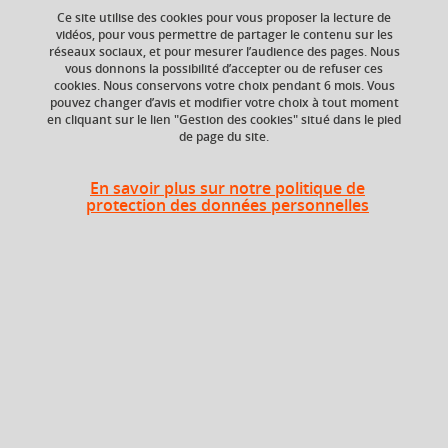
Ce site utilise des cookies pour vous proposer la lecture de
vidéos, pour vous permettre de partager le contenu sur les
réseaux sociaux, et pour mesurer l’audience des pages. Nous
vous donnons la possibilité d’accepter ou de refuser ces
Ajouter à la sélection
Télécharger la fiche PDF
cookies. Nous conservons votre choix pendant 6 mois. Vous
pouvez changer d’avis et modifier votre choix à tout moment
en cliquant sur le lien "Gestion des cookies" situé dans le pied
de page du site.
Niveau d'étude
ECTS
Bac +1
3 crédits
En savoir plus sur notre politique de
protection des données personnelles
Composante
UFR Sociétés, Cultures
et Langues Étrangères
(SoCLE)
Heures d'enseignement
Compréhension/expression +
traduction vers le français
TD
24h
(version)