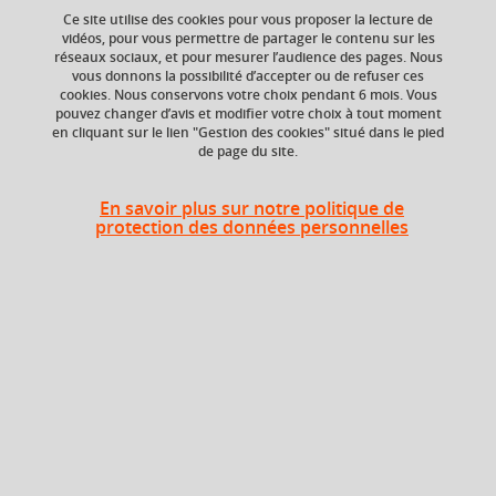
Ce site utilise des cookies pour vous proposer la lecture de
vidéos, pour vous permettre de partager le contenu sur les
réseaux sociaux, et pour mesurer l’audience des pages. Nous
Niveau d'étude
ECTS
vous donnons la possibilité d’accepter ou de refuser ces
Bac +3
3 crédits
cookies. Nous conservons votre choix pendant 6 mois. Vous
pouvez changer d’avis et modifier votre choix à tout moment
en cliquant sur le lien "Gestion des cookies" situé dans le pied
Composante
de page du site.
UFR Sociétés, Cultures
et Langues Étrangères
(SoCLE)
En savoir plus sur notre politique de
protection des données personnelles
Heures d'enseignement
Traduction approfondie
TD
24h
Période
Semestre 5