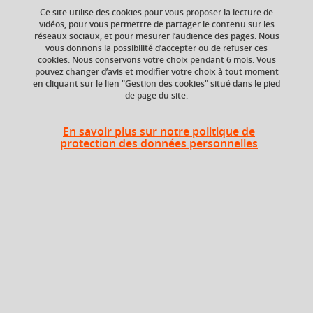
Ce site utilise des cookies pour vous proposer la lecture de
vidéos, pour vous permettre de partager le contenu sur les
réseaux sociaux, et pour mesurer l’audience des pages. Nous
Niveau d'étude
ECTS
vous donnons la possibilité d’accepter ou de refuser ces
Bac +2
3 crédits
cookies. Nous conservons votre choix pendant 6 mois. Vous
pouvez changer d’avis et modifier votre choix à tout moment
en cliquant sur le lien "Gestion des cookies" situé dans le pied
Crédits ECTS
Composante
de page du site.
Echange
UFR Sociétés, Cultures
et Langues Étrangères
3.0
(SoCLE)
En savoir plus sur notre politique de
protection des données personnelles
Période de l'année
Automne (sept. à
dec./janv.)
Heures d'enseignement
Pratique de la langue
TD
24h