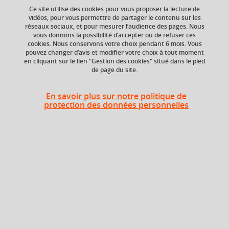
Ce site utilise des cookies pour vous proposer la lecture de
Ajouter à la sélection
Télécharger la fiche PDF
vidéos, pour vous permettre de partager le contenu sur les
réseaux sociaux, et pour mesurer l’audience des pages. Nous
vous donnons la possibilité d’accepter ou de refuser ces
cookies. Nous conservons votre choix pendant 6 mois. Vous
pouvez changer d’avis et modifier votre choix à tout moment
Niveau d'étude
ECTS
en cliquant sur le lien "Gestion des cookies" situé dans le pied
Bac +1
3 crédits
de page du site.
Composante
En savoir plus sur notre politique de
UFR Sociétés, Cultures
protection des données personnelles
et Langues Étrangères
(SoCLE)
Heures d'enseignement
Connaissance des sociétés
CM
12h
anglophones (US)
Connaissance des sociétés
TD
12h
anglophones (US)