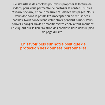
Ce site utilise des cookies pour vous proposer la lecture de
Ajouter à la sélection
Télécharger la fiche PDF
vidéos, pour vous permettre de partager le contenu sur les
réseaux sociaux, et pour mesurer l’audience des pages. Nous
vous donnons la possibilité d’accepter ou de refuser ces
cookies. Nous conservons votre choix pendant 6 mois. Vous
pouvez changer d’avis et modifier votre choix à tout moment
Niveau d'étude
ECTS
en cliquant sur le lien "Gestion des cookies" situé dans le pied
Bac +1
3 crédits
de page du site.
Composante
En savoir plus sur notre politique de
UFR Sociétés, Cultures
protection des données personnelles
et Langues Étrangères
(SoCLE)
Heures d'enseignement
Connaissance des sociétés
CM
12h
anglophones (US)
Connaissance des sociétés
TD
12h
anglophones (US)