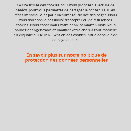
Ce site utilise des cookies pour vous proposer la lecture de
vidéos, pour vous permettre de partager le contenu sur les
réseaux sociaux, et pour mesurer l’audience des pages. Nous
Composante
Période de l'année
vous donnons la possibilité d’accepter ou de refuser ces
UFR Sociétés, Cultures
Printemps (janv. à
cookies. Nous conservons votre choix pendant 6 mois. Vous
et Langues Étrangères
avril/mai)
pouvez changer d’avis et modifier votre choix à tout moment
(SoCLE)
en cliquant sur le lien "Gestion des cookies" situé dans le pied
de page du site.
En savoir plus sur notre politique de
Heures d'enseignement
protection des données personnelles
UE Initiation intensive _ TD et TP
Autre
48h
Période
Semestre 2
Liste des enseignements