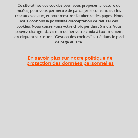
Ce site utilise des cookies pour vous proposer la lecture de
vidéos, pour vous permettre de partager le contenu sur les
réseaux sociaux, et pour mesurer l’audience des pages. Nous
Crédits ECTS
Composante
vous donnons la possibilité d’accepter ou de refuser ces
Echange
UFR Sociétés, Cultures
cookies. Nous conservons votre choix pendant 6 mois. Vous
et Langues Étrangères
3.0
pouvez changer d’avis et modifier votre choix à tout moment
(SoCLE)
en cliquant sur le lien "Gestion des cookies" situé dans le pied
de page du site.
Volume horaire
Période de l'année
24h
Automne (sept. à
En savoir plus sur notre politique de
dec./janv.)
protection des données personnelles
Description
Apprentissage spécifique de l’écriture, notamment des
kanji