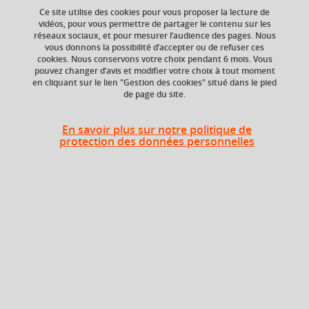
Ce site utilise des cookies pour vous proposer la lecture de
Ajouter à la sélection
Télécharger la fiche PDF
vidéos, pour vous permettre de partager le contenu sur les
réseaux sociaux, et pour mesurer l’audience des pages. Nous
vous donnons la possibilité d’accepter ou de refuser ces
cookies. Nous conservons votre choix pendant 6 mois. Vous
pouvez changer d’avis et modifier votre choix à tout moment
ECTS
Crédits ECTS
en cliquant sur le lien "Gestion des cookies" situé dans le pied
Echange
2 crédits
de page du site.
2.5
En savoir plus sur notre politique de
Composante
protection des données personnelles
UFR Sociétés, Cultures
et Langues Étrangères
(SoCLE)
Heures d'enseignement
Administration des entreprises -
TD
18h
TD