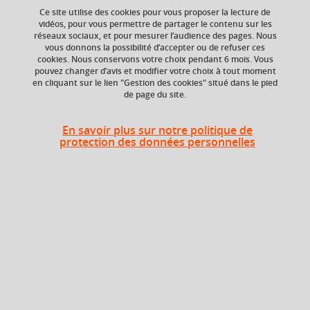
Ce site utilise des cookies pour vous proposer la lecture de
vidéos, pour vous permettre de partager le contenu sur les
réseaux sociaux, et pour mesurer l’audience des pages. Nous
ECTS
Composante
vous donnons la possibilité d’accepter ou de refuser ces
6 crédits
UFR Sociétés, Cultures
cookies. Nous conservons votre choix pendant 6 mois. Vous
et Langues Étrangères
pouvez changer d’avis et modifier votre choix à tout moment
(SoCLE)
en cliquant sur le lien "Gestion des cookies" situé dans le pied
de page du site.
Période de l'année
Automne (sept. à
En savoir plus sur notre politique de
dec./janv.)
protection des données personnelles
Heures d'enseignement
Cours
magistral -
UE Sciences sociales - CMTD
72h
Travaux
dirigés