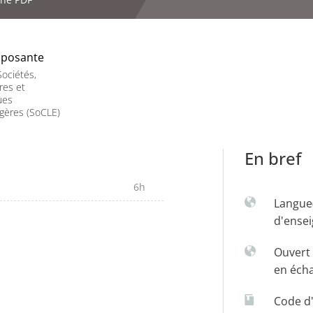
posante
ociétés,
res et
ues
gères (SoCLE)
En bref
6h
Langue
d'ense
Ouvert 
en éch
Code d