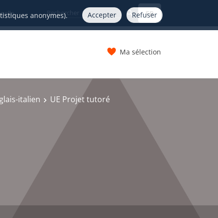
FR
nelle
Accepter
Refuser
atistiques anonymes).
Ma sélection
s
lais-italien
UE Projet tutoré