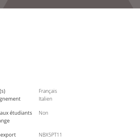
(s)
Français
ignement
Italien
aux étudiants
Non
ange
'export
NBX5PT11