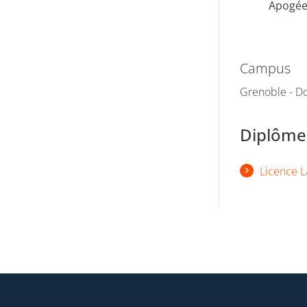
Apogé
Campus
Grenoble - Do
Diplômes
Licence L