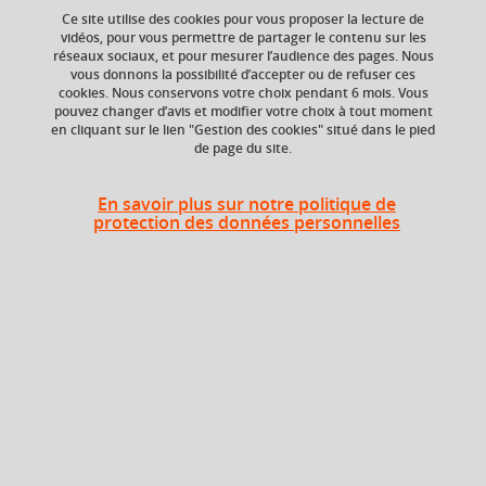
Ce site utilise des cookies pour vous proposer la lecture de
vidéos, pour vous permettre de partager le contenu sur les
réseaux sociaux, et pour mesurer l’audience des pages. Nous
ECTS
Composante
vous donnons la possibilité d’accepter ou de refuser ces
6 crédits
UFR Sociétés, Cultures
cookies. Nous conservons votre choix pendant 6 mois. Vous
et Langues Étrangères
pouvez changer d’avis et modifier votre choix à tout moment
(SoCLE)
en cliquant sur le lien "Gestion des cookies" situé dans le pied
de page du site.
En savoir plus sur notre politique de
Heures d'enseignement
protection des données personnelles
Cours
magistral -
UE : ANGLAIS
72h
Travaux
dirigés
Période
Semestre 6