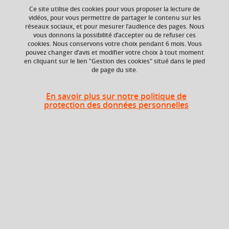
your cart
Ce site utilise des cookies pour vous proposer la lecture de
Ajouter à la sélection
Télécharger la fiche PDF
vidéos, pour vous permettre de partager le contenu sur les
réseaux sociaux, et pour mesurer l’audience des pages. Nous
Ok
vous donnons la possibilité d’accepter ou de refuser ces
cookies. Nous conservons votre choix pendant 6 mois. Vous
pouvez changer d’avis et modifier votre choix à tout moment
en cliquant sur le lien "Gestion des cookies" situé dans le pied
de page du site.
ECTS
Composante
1 crédits
UFR Sociétés, Cultures
En savoir plus sur notre politique de
et Langues Étrangères
protection des données personnelles
(SoCLE)
Heures d'enseignement
Cours
Administration des entreprises -
magistral -
12h
CMTD
Travaux
dirigés