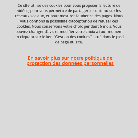
Ce site utilise des cookies pour vous proposer la lecture de
vidéos, pour vous permettre de partager le contenu sur les
réseaux sociaux, et pour mesurer l’audience des pages. Nous
ECTS
Composante
vous donnons la possibilité d’accepter ou de refuser ces
3 crédits
UFR Sociétés, Cultures
cookies. Nous conservons votre choix pendant 6 mois. Vous
et Langues Étrangères
pouvez changer d’avis et modifier votre choix à tout moment
(SoCLE)
en cliquant sur le lien "Gestion des cookies" situé dans le pied
de page du site.
En savoir plus sur notre politique de
Période
protection des données personnelles
Semestre 1
En bref
Langue(s)
Français
d'enseignement