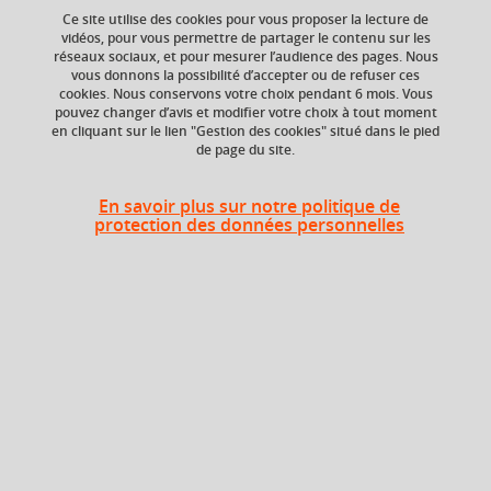
Ce site utilise des cookies pour vous proposer la lecture de
vidéos, pour vous permettre de partager le contenu sur les
réseaux sociaux, et pour mesurer l’audience des pages. Nous
ECTS
Composante
vous donnons la possibilité d’accepter ou de refuser ces
10,5 crédits
UFR Sociétés, Cultures
cookies. Nous conservons votre choix pendant 6 mois. Vous
et Langues Étrangères
pouvez changer d’avis et modifier votre choix à tout moment
(SoCLE)
en cliquant sur le lien "Gestion des cookies" situé dans le pied
de page du site.
En savoir plus sur notre politique de
Heures d'enseignement
protection des données personnelles
Cours
magistral -
UE Espagnol - CMTD
84h
Travaux
dirigés
Période
Semestre 3