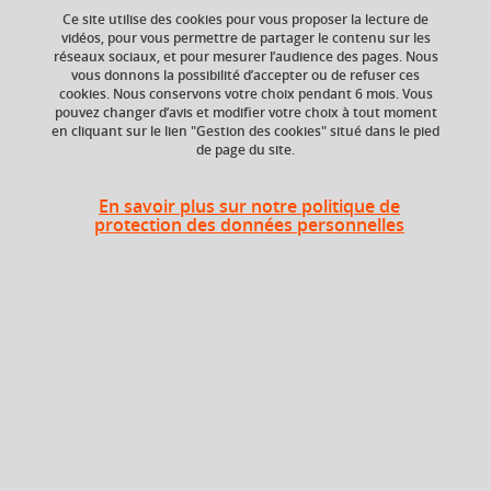
Ce site utilise des cookies pour vous proposer la lecture de
vidéos, pour vous permettre de partager le contenu sur les
réseaux sociaux, et pour mesurer l’audience des pages. Nous
vous donnons la possibilité d’accepter ou de refuser ces
ECTS
Composante
cookies. Nous conservons votre choix pendant 6 mois. Vous
3,5 crédits
UFR Sociétés, Cultures
pouvez changer d’avis et modifier votre choix à tout moment
et Langues Étrangères
en cliquant sur le lien "Gestion des cookies" situé dans le pied
de page du site.
(SoCLE)
En savoir plus sur notre politique de
protection des données personnelles
Heures d'enseignement
Introduction à l'histoire de
CM
12h
l'Espagne contemporaine - CM
Introduction à l'histoire de
TD
12h
l'Espagne contemporaine _TD
Période
Semestre 1