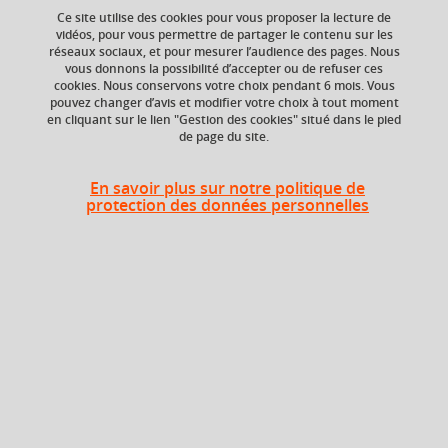
Ce site utilise des cookies pour vous proposer la lecture de
vidéos, pour vous permettre de partager le contenu sur les
réseaux sociaux, et pour mesurer l’audience des pages. Nous
ECTS
Composante
vous donnons la possibilité d’accepter ou de refuser ces
6 crédits
UFR Sociétés, Cultures
cookies. Nous conservons votre choix pendant 6 mois. Vous
et Langues Étrangères
pouvez changer d’avis et modifier votre choix à tout moment
(SoCLE)
en cliquant sur le lien "Gestion des cookies" situé dans le pied
de page du site.
En savoir plus sur notre politique de
Heures d'enseignement
protection des données personnelles
Cours
magistral -
UE Anglais - CMTD
72h
Travaux
dirigés
Période
Semestre 6