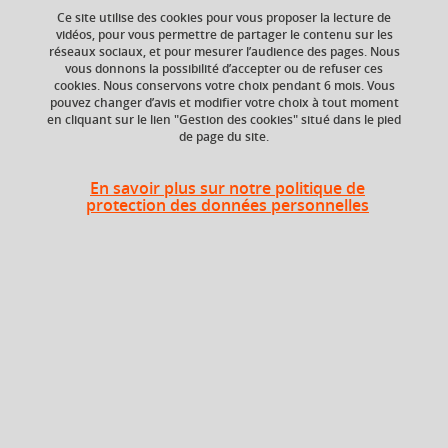
Ce site utilise des cookies pour vous proposer la lecture de
vidéos, pour vous permettre de partager le contenu sur les
réseaux sociaux, et pour mesurer l’audience des pages. Nous
vous donnons la possibilité d’accepter ou de refuser ces
cookies. Nous conservons votre choix pendant 6 mois. Vous
Composante
pouvez changer d’avis et modifier votre choix à tout moment
en cliquant sur le lien "Gestion des cookies" situé dans le pied
UFR Sociétés, Cultures
de page du site.
et Langues Étrangères
(SoCLE)
En savoir plus sur notre politique de
protection des données personnelles
Période
Semestre 5
En bref
Langue(s)
Français