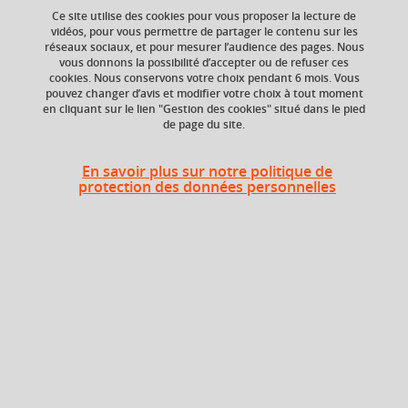
Ce site utilise des cookies pour vous proposer la lecture de
vidéos, pour vous permettre de partager le contenu sur les
réseaux sociaux, et pour mesurer l’audience des pages. Nous
ECTS
Crédits ECTS
vous donnons la possibilité d’accepter ou de refuser ces
Echange
2 crédits
cookies. Nous conservons votre choix pendant 6 mois. Vous
3.0
pouvez changer d’avis et modifier votre choix à tout moment
en cliquant sur le lien "Gestion des cookies" situé dans le pied
de page du site.
Composante
UFR Sociétés, Cultures
et Langues Étrangères
En savoir plus sur notre politique de
(SoCLE)
protection des données personnelles
Heures d'enseignement
Marketing - TD
TD
18h
Période
Semestre 5