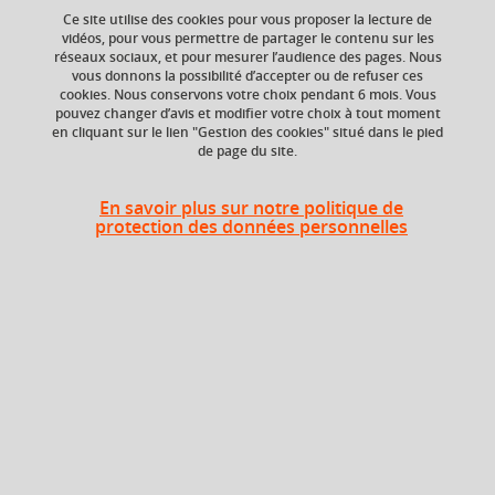
Ce site utilise des cookies pour vous proposer la lecture de
vidéos, pour vous permettre de partager le contenu sur les
réseaux sociaux, et pour mesurer l’audience des pages. Nous
vous donnons la possibilité d’accepter ou de refuser ces
ECTS
Crédits ECTS
cookies. Nous conservons votre choix pendant 6 mois. Vous
Echange
1,5 crédits
pouvez changer d’avis et modifier votre choix à tout moment
en cliquant sur le lien "Gestion des cookies" situé dans le pied
4.0
de page du site.
Composante
UFR Sociétés, Cultures
En savoir plus sur notre politique de
et Langues Étrangères
protection des données personnelles
(SoCLE)
Description
Histoire et principes de fonctionnement de l'UE. Rappel à
travers les différents élargissements (1972 à 2007) des
enjeux et spécificités de l'U.E