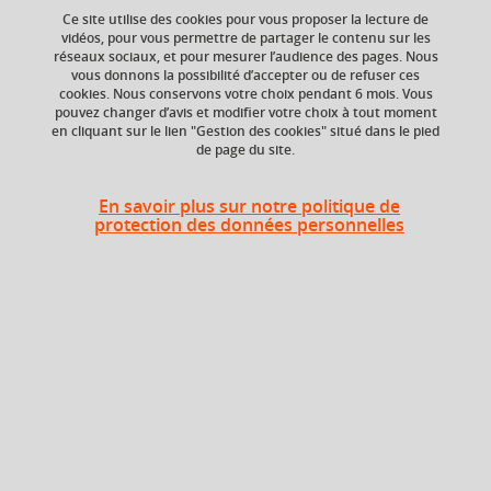
Ce site utilise des cookies pour vous proposer la lecture de
vidéos, pour vous permettre de partager le contenu sur les
réseaux sociaux, et pour mesurer l’audience des pages. Nous
vous donnons la possibilité d’accepter ou de refuser ces
ECTS
Crédits ECTS
cookies. Nous conservons votre choix pendant 6 mois. Vous
Echange
3 crédits
pouvez changer d’avis et modifier votre choix à tout moment
en cliquant sur le lien "Gestion des cookies" situé dans le pied
3.0
de page du site.
Composante
Période de l'année
UFR Sociétés, Cultures
Printemps (janv. à
En savoir plus sur notre politique de
et Langues Étrangères
avril/mai)
protection des données personnelles
(SoCLE)
Heures d'enseignement
Compréhension et expression
TD
24h
écrites et orales
Période