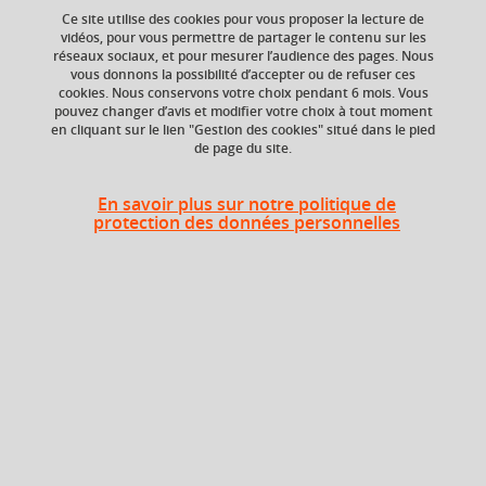
Ce site utilise des cookies pour vous proposer la lecture de
vidéos, pour vous permettre de partager le contenu sur les
réseaux sociaux, et pour mesurer l’audience des pages. Nous
ECTS
Composante
vous donnons la possibilité d’accepter ou de refuser ces
10,5 crédits
UFR Sociétés, Cultures
cookies. Nous conservons votre choix pendant 6 mois. Vous
et Langues Étrangères
pouvez changer d’avis et modifier votre choix à tout moment
(SoCLE)
en cliquant sur le lien "Gestion des cookies" situé dans le pied
de page du site.
En savoir plus sur notre politique de
Heures d'enseignement
protection des données personnelles
Cours
magistral -
UE Espagnol - CMTD
72h
Travaux
dirigés
Période
Semestre 1