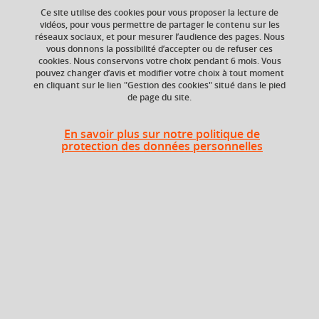
Ce site utilise des cookies pour vous proposer la lecture de
vidéos, pour vous permettre de partager le contenu sur les
réseaux sociaux, et pour mesurer l’audience des pages. Nous
ECTS
Crédits ECTS
vous donnons la possibilité d’accepter ou de refuser ces
Echange
2 crédits
cookies. Nous conservons votre choix pendant 6 mois. Vous
3.0
pouvez changer d’avis et modifier votre choix à tout moment
en cliquant sur le lien "Gestion des cookies" situé dans le pied
de page du site.
Composante
UFR Sociétés, Cultures
et Langues Étrangères
En savoir plus sur notre politique de
(SoCLE)
protection des données personnelles
Heures d'enseignement
Traduction approfondie
TD
24h
Période
Semestre 6