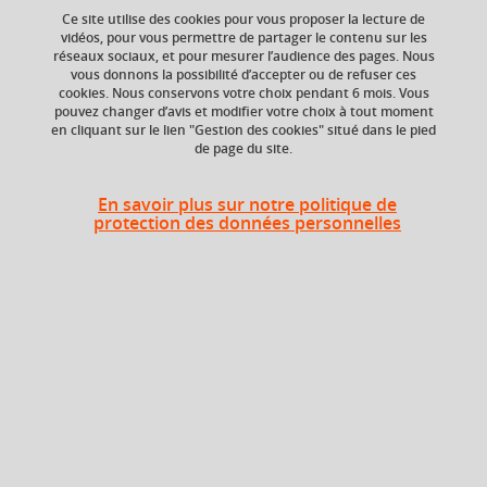
Ce site utilise des cookies pour vous proposer la lecture de
Ajouter à la sélection
Télécharger la fiche PDF
vidéos, pour vous permettre de partager le contenu sur les
réseaux sociaux, et pour mesurer l’audience des pages. Nous
vous donnons la possibilité d’accepter ou de refuser ces
cookies. Nous conservons votre choix pendant 6 mois. Vous
pouvez changer d’avis et modifier votre choix à tout moment
ECTS
Crédits ECTS
en cliquant sur le lien "Gestion des cookies" situé dans le pied
Echange
2 crédits
de page du site.
2.5
En savoir plus sur notre politique de
Composante
protection des données personnelles
UFR Sociétés, Cultures
et Langues Étrangères
(SoCLE)
Heures d'enseignement
Administration des entreprises -
TD
18h
TD