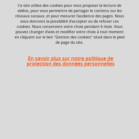
Ce site utilise des cookies pour vous proposer la lecture de
vidéos, pour vous permettre de partager le contenu sur les
réseaux sociaux, et pour mesurer l’audience des pages. Nous
ECTS
Composante
vous donnons la possibilité d’accepter ou de refuser ces
3 crédits
UFR Sociétés, Cultures
cookies. Nous conservons votre choix pendant 6 mois. Vous
et Langues Étrangères
pouvez changer d’avis et modifier votre choix à tout moment
(SoCLE)
en cliquant sur le lien "Gestion des cookies" situé dans le pied
de page du site.
En savoir plus sur notre politique de
protection des données personnelles
Description
Retrouvez les informations sur le lien suivant :
https://formations.univ-grenoble-alpes.fr/fr/index/acces-
directs/les-enseignements-transversaux-a-choix.html
Période
Semestre 4