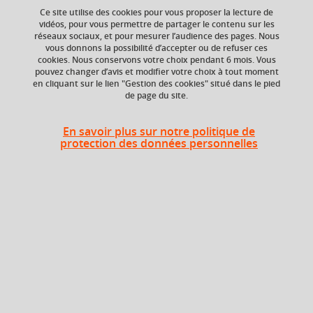
Ce site utilise des cookies pour vous proposer la lecture de
vidéos, pour vous permettre de partager le contenu sur les
réseaux sociaux, et pour mesurer l’audience des pages. Nous
ECTS
Composante
vous donnons la possibilité d’accepter ou de refuser ces
3 crédits
UFR Sociétés, Cultures
cookies. Nous conservons votre choix pendant 6 mois. Vous
et Langues Étrangères
pouvez changer d’avis et modifier votre choix à tout moment
(SoCLE)
en cliquant sur le lien "Gestion des cookies" situé dans le pied
de page du site.
En savoir plus sur notre politique de
Heures d'enseignement
protection des données personnelles
Cours
magistral -
UE Option - CMTD
24h
Travaux
dirigés
Période
Semestre 1