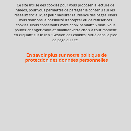
Ce site utilise des cookies pour vous proposer la lecture de
vidéos, pour vous permettre de partager le contenu sur les
réseaux sociaux, et pour mesurer l’audience des pages. Nous
ECTS
Composante
vous donnons la possibilité d’accepter ou de refuser ces
10,5 crédits
UFR Sociétés, Cultures
cookies. Nous conservons votre choix pendant 6 mois. Vous
et Langues Étrangères
pouvez changer d’avis et modifier votre choix à tout moment
(SoCLE)
en cliquant sur le lien "Gestion des cookies" situé dans le pied
de page du site.
Période de l'année
Printemps (janv. à
En savoir plus sur notre politique de
avril/mai)
protection des données personnelles
Heures d'enseignement
Cours
magistral -
UE Chinois - CMTD
90h
Travaux
dirigés