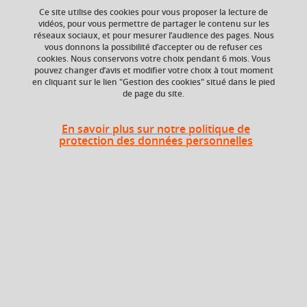
Ce site utilise des cookies pour vous proposer la lecture de
vidéos, pour vous permettre de partager le contenu sur les
réseaux sociaux, et pour mesurer l’audience des pages. Nous
ECTS
Crédits ECTS
vous donnons la possibilité d’accepter ou de refuser ces
Echange
1,5 crédits
cookies. Nous conservons votre choix pendant 6 mois. Vous
2.5
pouvez changer d’avis et modifier votre choix à tout moment
en cliquant sur le lien "Gestion des cookies" situé dans le pied
de page du site.
Composante
UFR Sociétés, Cultures
et Langues Étrangères
En savoir plus sur notre politique de
(SoCLE)
protection des données personnelles
Heures d'enseignement
Anglais des affaires - TD
TD
18h
Période
Semestre 4