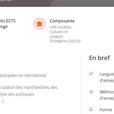
its ECTS
Composante
ange
UFR Sociétés,
Cultures et
Langues
Étrangères (SoCLE)
En bref
Langue
uropéen et international
d'ense
rculation des marchandises, des
Métho
lyse des politiques
d'ense
.)
Forme