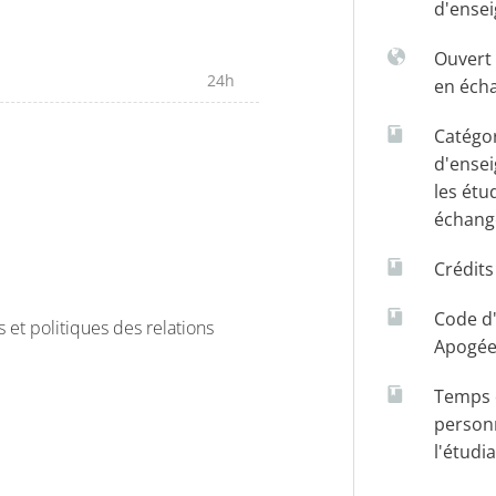
d'ense
Ouvert 
24h
en éch
Catégo
d'ense
les étu
échang
Crédit
Code d
 et politiques des relations
Apogé
Temps d
person
l'étudi