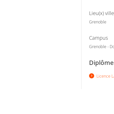
Lieu(x) ville
Grenoble
Campus
Grenoble - Do
Diplômes
Licence L