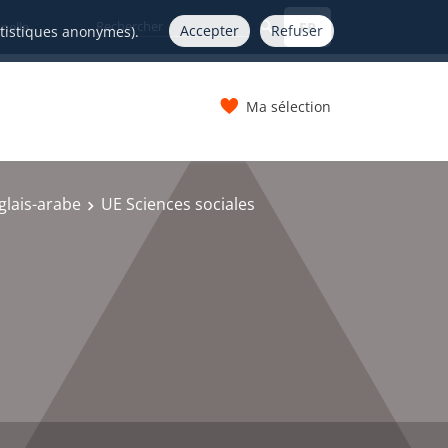
FR
nelle
Accepter
Refuser
atistiques anonymes).
Ma sélection
s
glais-arabe
UE Sciences sociales