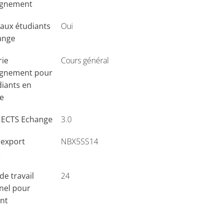
ignement
aux étudiants
Oui
ange
rie
Cours général
ignement pour
diants en
e
s ECTS Echange
3.0
'export
NBX5SS14
e
e travail
24
nel pour
ant