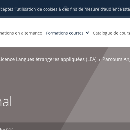
datures et inscriptions
Orientation et insertion profession
cceptez l'utilisation de cookies à des fins de mesure d'audience (st
mations en alternance
Formations courtes
Catalogue de cour
Licence Langues étrangères appliquées (LEA)
Parcours An
nal
che PDF