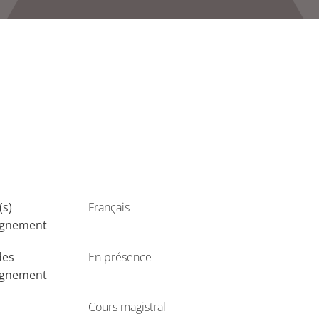
(s)
Français
ignement
des
En présence
ignement
Cours magistral