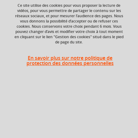
Ce site utilise des cookies pour vous proposer la lecture de
vidéos, pour vous permettre de partager le contenu sur les
réseaux sociaux, et pour mesurer l’audience des pages. Nous
vous donnons la possibilité d’accepter ou de refuser ces
ECTS
Crédits ECTS
cookies. Nous conservons votre choix pendant 6 mois. Vous
Echange
2,5 crédits
pouvez changer d’avis et modifier votre choix à tout moment
en cliquant sur le lien "Gestion des cookies" situé dans le pied
3.0
de page du site.
Composante
Période de l'année
UFR Sociétés, Cultures
Printemps (janv. à
En savoir plus sur notre politique de
et Langues Étrangères
avril/mai)
protection des données personnelles
(SoCLE)
Description
Méthodes de recherche documentaires, d’analyse de
documents, de synthèse écrite et orale dans le champ des
sciences sociales