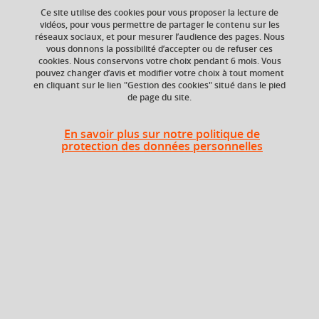
your cart
Ce site utilise des cookies pour vous proposer la lecture de
vidéos, pour vous permettre de partager le contenu sur les
Ajouter à la sélection
Télécharger la fiche PDF
réseaux sociaux, et pour mesurer l’audience des pages. Nous
Ok
vous donnons la possibilité d’accepter ou de refuser ces
cookies. Nous conservons votre choix pendant 6 mois. Vous
pouvez changer d’avis et modifier votre choix à tout moment
en cliquant sur le lien "Gestion des cookies" situé dans le pied
ECTS
Crédits ECTS
de page du site.
Echange
3 crédits
4.0
En savoir plus sur notre politique de
protection des données personnelles
Heures d'enseignement
Géopolitique du monde arabe
TD
12h
moderne et contemporain TD
Géopolitique du monde arabe
CM
12h
moderne et contemporain -CM
Période