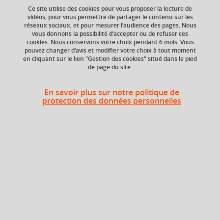
Ce site utilise des cookies pour vous proposer la lecture de
vidéos, pour vous permettre de partager le contenu sur les
réseaux sociaux, et pour mesurer l’audience des pages. Nous
vous donnons la possibilité d’accepter ou de refuser ces
ECTS
Crédits ECTS
cookies. Nous conservons votre choix pendant 6 mois. Vous
Echange
2 crédits
pouvez changer d’avis et modifier votre choix à tout moment
en cliquant sur le lien "Gestion des cookies" situé dans le pied
4.0
de page du site.
Composante
Période de l'année
UFR Sociétés, Cultures
Printemps (janv. à
En savoir plus sur notre politique de
et Langues Étrangères
avril/mai)
protection des données personnelles
(SoCLE)
Description
La formation a pour objectif de tracer l’histoire de la
langue arabe dans ses étapes les plus significatives : ses
rapports à la famille linguistique sémitique, son