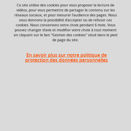
Ce site utilise des cookies pour vous proposer la lecture de
vidéos, pour vous permettre de partager le contenu sur les
réseaux sociaux, et pour mesurer l’audience des pages. Nous
ECTS
Crédits ECTS
vous donnons la possibilité d’accepter ou de refuser ces
Echange
2 crédits
cookies. Nous conservons votre choix pendant 6 mois. Vous
3.0
pouvez changer d’avis et modifier votre choix à tout moment
en cliquant sur le lien "Gestion des cookies" situé dans le pied
de page du site.
Composante
UFR Sociétés, Cultures
et Langues Étrangères
En savoir plus sur notre politique de
(SoCLE)
protection des données personnelles
Heures d'enseignement
Traduction approfondie
TD
24h
Période
Semestre 6