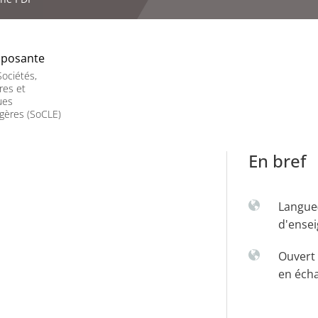
posante
ociétés,
res et
ues
gères (SoCLE)
En bref
Langue
d'ense
Ouvert 
en éch