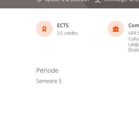
ECTS
Com
2,5 crédits
UFR S
Cultu
Lang
Étran
Période
Semestre 5