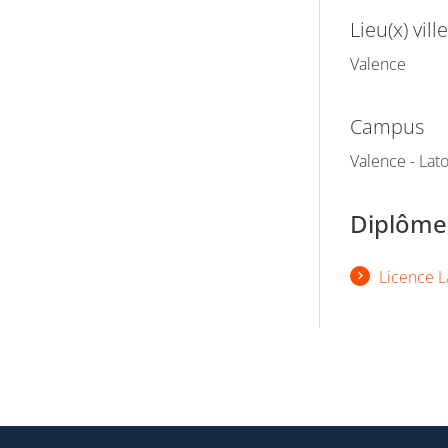
Lieu(x) ville
Valence
Campus
Valence - La
Diplômes
Licence L