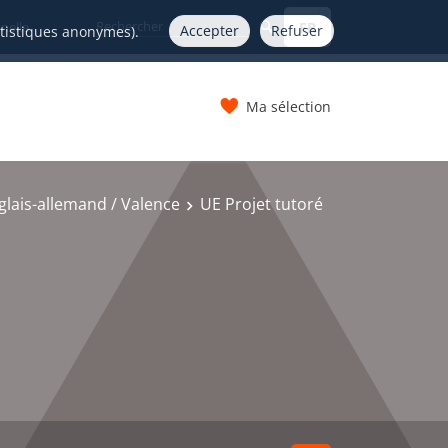
FR
nelle
Accepter
Refuser
atistiques anonymes).
Ma sélection
s
lais-allemand / Valence
UE Projet tutoré