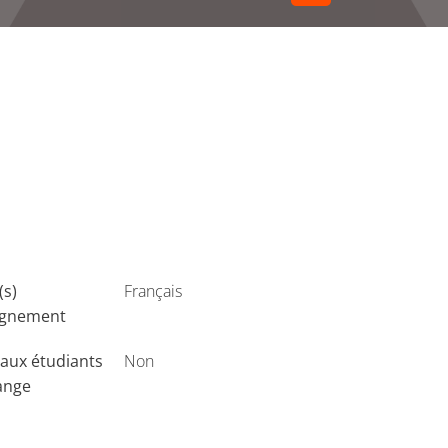
(s)
Français
ignement
aux étudiants
Non
ange