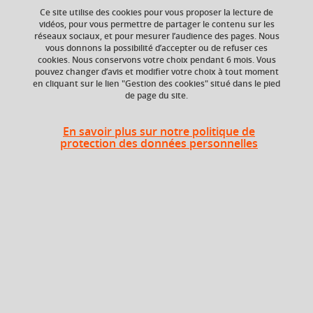
Ce site utilise des cookies pour vous proposer la lecture de
vidéos, pour vous permettre de partager le contenu sur les
réseaux sociaux, et pour mesurer l’audience des pages. Nous
ECTS
Composante
vous donnons la possibilité d’accepter ou de refuser ces
3 crédits
UFR Sociétés, Cultures
cookies. Nous conservons votre choix pendant 6 mois. Vous
et Langues Étrangères
pouvez changer d’avis et modifier votre choix à tout moment
(SoCLE)
en cliquant sur le lien "Gestion des cookies" situé dans le pied
de page du site.
En savoir plus sur notre politique de
Heures d'enseignement
protection des données personnelles
Cours
magistral -
UE Option - CMTD
24h
Travaux
dirigés
Période
Semestre 3