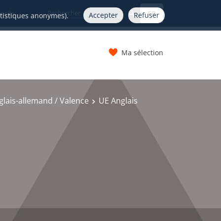
FR
nelle
Accepter
Refuser
atistiques anonymes).
Ma sélection
s
lais-allemand / Valence
UE Anglais