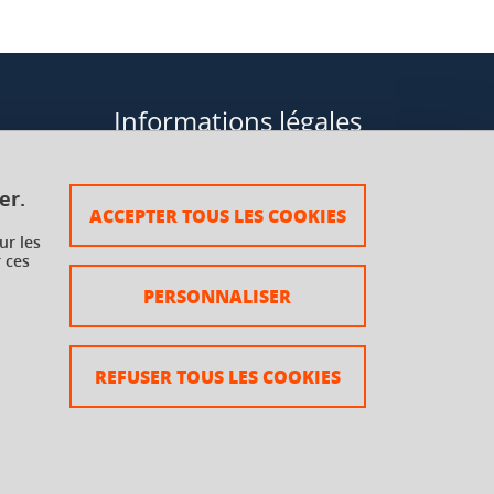
Informations légales
Données personnelles
er.
ACCEPTER TOUS LES COOKIES
Plan du site
ur les
 ces
rsaux à
Mentions légales
PERSONNALISER
Crédits
Accessibilité : non conforme
REFUSER TOUS LES COOKIES