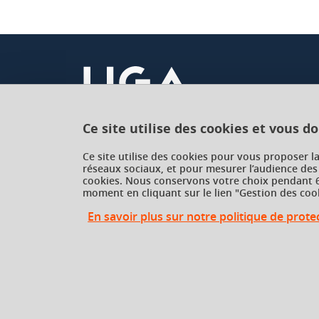
Ce site utilise des cookies et vous d
Université Grenoble Alpes
Ce site utilise des cookies pour vous proposer l
réseaux sociaux, et pour mesurer l’audience des
621 avenue Centrale
cookies. Nous conservons votre choix pendant 6
38400 Saint-Martin-d'Hères
moment en cliquant sur le lien "Gestion des cook
France
En savoir plus sur notre politique de prot
Gestion des cookies
Gestion des cookies