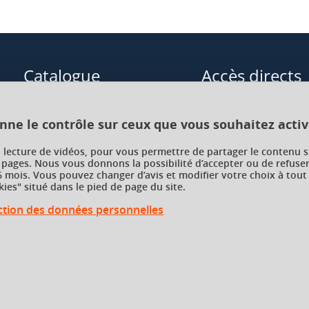
Catalogue
Accès directs
Formations initiales
Cours de langue
onne le contrôle sur ceux que vous souhaitez activ
Formations en alternance
Formations à distance
a lecture de vidéos, pour vous permettre de partager le contenu s
 pages. Nous vous donnons la possibilité d’accepter ou de refuser
Formations courtes
Enseignements transve
 mois. Vous pouvez changer d’avis et modifier votre choix à tout
choix (ETC)
ies" situé dans le pied de page du site.
Recherche par facultés, écoles,
instituts
ection des données personnelles