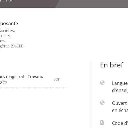
posante
ociétés,
res et
ues
gères (SoCLE)
En bref
rs magistral - Travaux
72h
igés
Langue
d'ense
Ouvert 
en éch
Code d