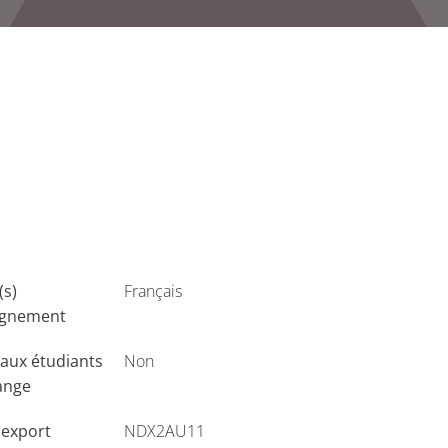
(s)
Français
ignement
aux étudiants
Non
ange
'export
NDX2AU11