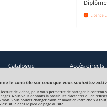
Diplômes
Licence L
Catalogue
Accès directs
Formations initiales
Cours de langue
onne le contrôle sur ceux que vous souhaitez activ
Formations en alternance
Formations à distance
a lecture de vidéos, pour vous permettre de partager le contenu s
 pages. Nous vous donnons la possibilité d’accepter ou de refuser
Formations courtes
Enseignements transve
 mois. Vous pouvez changer d’avis et modifier votre choix à tout
choix (ETC)
ies" situé dans le pied de page du site.
Recherche par facultés, écoles,