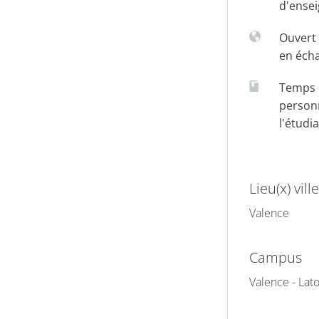
d'ense
Ouvert 
en éch
Temps d
person
l'étudi
Lieu(x) ville
Valence
Campus
Valence - La