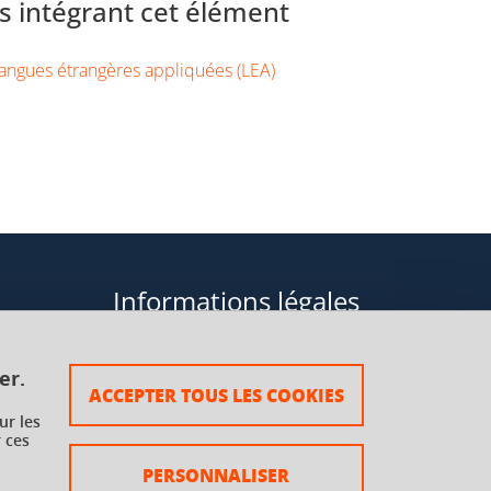
 intégrant cet élément
angues étrangères appliquées (LEA)
Informations légales
Données personnelles
er.
ACCEPTER TOUS LES COOKIES
Plan du site
ur les
 ces
rsaux à
Mentions légales
PERSONNALISER
Crédits