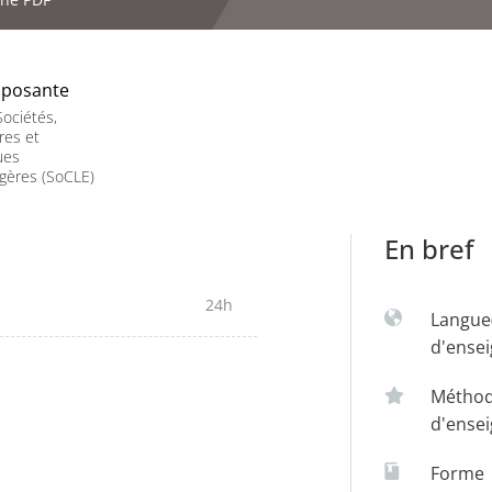
posante
ociétés,
res et
ues
gères (SoCLE)
En bref
24h
Langue
d'ense
Métho
d'ense
Forme