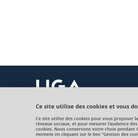
Ce site utilise des cookies et vous d
Université Grenoble Alpes
Ce site utilise des cookies pour vous proposer l
réseaux sociaux, et pour mesurer l’audience des
621 avenue Centrale
cookies. Nous conservons votre choix pendant 6
38400 Saint-Martin-d'Hères
moment en cliquant sur le lien "Gestion des cook
France