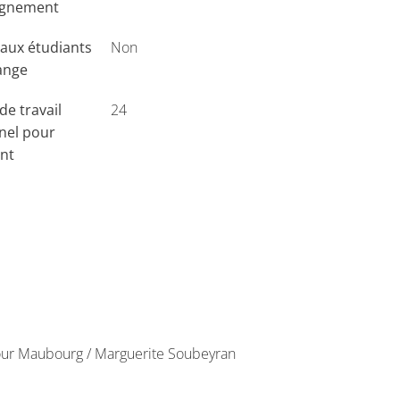
ignement
aux étudiants
Non
ange
e travail
24
nel pour
ant
tour Maubourg / Marguerite Soubeyran