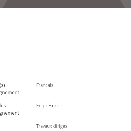
(s)
Français
ignement
des
En présence
ignement
Travaux dirigés