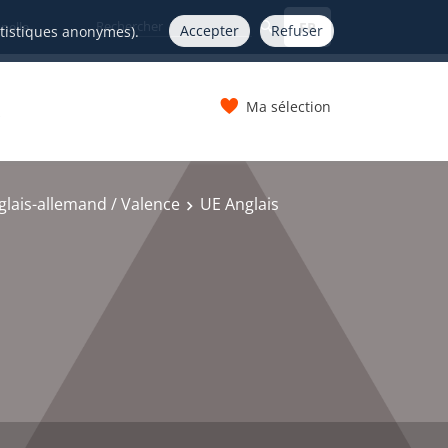
FR
nelle
Accepter
Refuser
atistiques anonymes).
Ma sélection
s
lais-allemand / Valence
UE Anglais