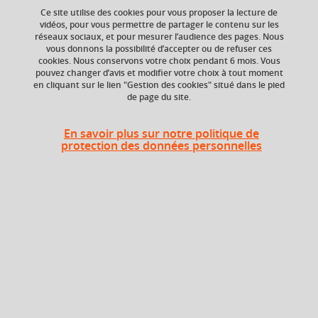
Ce site utilise des cookies pour vous proposer la lecture de
vidéos, pour vous permettre de partager le contenu sur les
réseaux sociaux, et pour mesurer l’audience des pages. Nous
vous donnons la possibilité d’accepter ou de refuser ces
ECTS
Composante
cookies. Nous conservons votre choix pendant 6 mois. Vous
3 crédits
UFR Sociétés, Cultures
pouvez changer d’avis et modifier votre choix à tout moment
et Langues Étrangères
en cliquant sur le lien "Gestion des cookies" situé dans le pied
de page du site.
(SoCLE)
En savoir plus sur notre politique de
protection des données personnelles
Heures d'enseignement
Grammaire et traduction
TD
24h
appliquée (thème) _TD
Période
Semestre 4