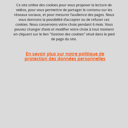
Ce site utilise des cookies pour vous proposer la lecture de
vidéos, pour vous permettre de partager le contenu sur les
réseaux sociaux, et pour mesurer l’audience des pages. Nous
vous donnons la possibilité d’accepter ou de refuser ces
ECTS
Composante
cookies. Nous conservons votre choix pendant 6 mois. Vous
3 crédits
UFR Sociétés, Cultures
pouvez changer d’avis et modifier votre choix à tout moment
et Langues Étrangères
en cliquant sur le lien "Gestion des cookies" situé dans le pied
de page du site.
(SoCLE)
En savoir plus sur notre politique de
protection des données personnelles
Heures d'enseignement
Histoire/civilisation des pays
CM
12h
germanophones - CM
Histoire/civilisation des pays
TD
12h
germanophones -TD
Période
Semestre 3