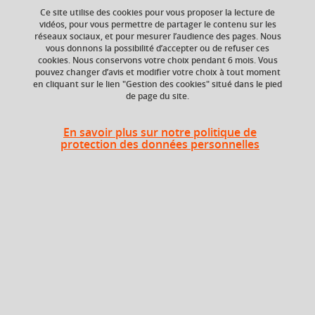
Ce site utilise des cookies pour vous proposer la lecture de
vidéos, pour vous permettre de partager le contenu sur les
réseaux sociaux, et pour mesurer l’audience des pages. Nous
ECTS
Crédits ECTS
vous donnons la possibilité d’accepter ou de refuser ces
Echange
2 crédits
cookies. Nous conservons votre choix pendant 6 mois. Vous
3.0
pouvez changer d’avis et modifier votre choix à tout moment
en cliquant sur le lien "Gestion des cookies" situé dans le pied
de page du site.
Composante
UFR Sociétés, Cultures
et Langues Étrangères
En savoir plus sur notre politique de
(SoCLE)
protection des données personnelles
Heures d'enseignement
Marketing - TD
TD
18h
Période
Semestre 5