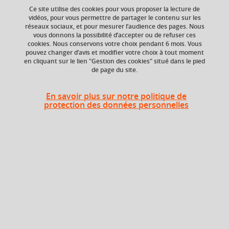
Ce site utilise des cookies pour vous proposer la lecture de
vidéos, pour vous permettre de partager le contenu sur les
réseaux sociaux, et pour mesurer l’audience des pages. Nous
ECTS
Crédits ECTS
vous donnons la possibilité d’accepter ou de refuser ces
Echange
2 crédits
cookies. Nous conservons votre choix pendant 6 mois. Vous
2.5
pouvez changer d’avis et modifier votre choix à tout moment
en cliquant sur le lien "Gestion des cookies" situé dans le pied
de page du site.
Composante
UFR Sociétés, Cultures
et Langues Étrangères
En savoir plus sur notre politique de
(SoCLE)
protection des données personnelles
Heures d'enseignement
Comptabilité - TD
TD
18h
Période
Semestre 5