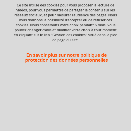
Ce site utilise des cookies pour vous proposer la lecture de
vidéos, pour vous permettre de partager le contenu sur les
réseaux sociaux, et pour mesurer l’audience des pages. Nous
vous donnons la possibilité d’accepter ou de refuser ces
ECTS
Crédits ECTS
cookies. Nous conservons votre choix pendant 6 mois. Vous
Echange
1 crédits
pouvez changer d’avis et modifier votre choix à tout moment
en cliquant sur le lien "Gestion des cookies" situé dans le pied
1.5
de page du site.
Composante
Période de l'année
UFR Sociétés, Cultures
Printemps (janv. à
En savoir plus sur notre politique de
et Langues Étrangères
avril/mai)
protection des données personnelles
(SoCLE)
Description
Dynamique historique des sociétés et civilisations, rapport
entre les évolutions des structures sociétales et les
conditions de production et de vie matérielles.